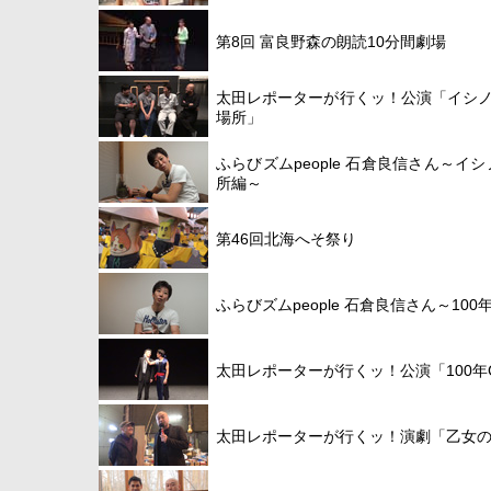
第8回 富良野森の朗読10分間劇場
太田レポーターが行くッ！公演「イシ
場所」
ふらびズムpeople 石倉良信さん～イ
所編～
第46回北海へそ祭り
ふらびズムpeople 石倉良信さん～100
太田レポーターが行くッ！公演「100年
太田レポーターが行くッ！演劇「乙女