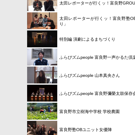
太田レポーターが行くッ！富良野GROU
太田レポーターが行くッ！富良野塾OB
り」
特別編 演劇によるまちづくり
ふらびズムpeople 富良野一声かるた
ふらびズムpeople 山本真央さん
ふらびズムpeople 富良野彌榮太鼓保存
富良野市立樹海中学校 学校農園
富良野塾OBユニット女優陣