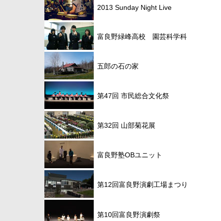
2013 Sunday Night Live
富良野緑峰高校 園芸科学科
五郎の石の家
第47回 市民総合文化祭
第32回
山部菊花展
富良野塾OBユニット
第12回富良野演劇工場まつり
第10回富良野演劇祭