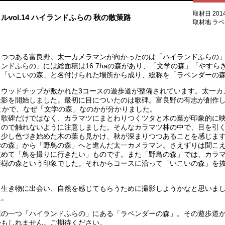
取材日 201
vol.14 ハイランドふらの 秋の散策路
取材地 ラ
つつある富良野。太一カメラマンが向かったのは「ハイランドふらの」
ンドふらの」には総面積は16.7haの森があり、「文学の森」「やすら
」「いこいの森」と名付けられた場所から成り、総称を「ラベンダーの
、ウッドチップが敷かれた3コースの遊歩道が整備されています。太一カ
撮影を開始しました。最初に目についたのは歌碑。富良野の有志が創作
とかで、なぜ「文学の森」なのかが分かりました。
、歌碑だけではなく、カラマツにまとわりつくツタと木の葉が印象的に
るので触れないように注意しました。そんなカラマツ林の中で、目を引
も少し色づき始めた木の葉も見かけ、秋が深まりつつあることを感じま
学の森」から「野鳥の森」へと進んだ太一カメラマン。さえずりは聞こ
改めて「鳥を撮りに行きたい」ものです。また「野鳥の森」では、カラ
葉樹の森という印象でした。それからコースに沿って「いこいの森」を
生き物に出会い、自然を感じてもらうために撮影しようかなと思いまし
た。
の一つ「ハイランドふらの」にある「ラベンダーの森」。その遊歩道か
かもしれません。ご期待ください。