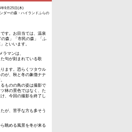
4年9月25日(木)
ベンダーの森・ハイランドふらの
です。お目当ては、温泉
ぎの森」「市民の森」「ふ
森」といいます。
メラマンは、
した句が刻まれている歌
映ります。恐らくツタウル
くのが、秋と冬の象徴ナナ
す。
えるものの鳥の姿は撮影で
マツ林の景色ではなく、た
抜け、今回の撮影を終了し
たが、苦手な方も多そう
ら眺める風景を冬が来る