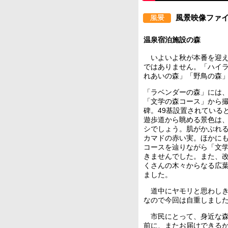
風景映像ファイル
温泉宿泊施設の森
いよいよ秋が本番を迎え
ではありません。「ハイラ
れあいの森」「野鳥の森
「ラベンダーの森」には
「文学の森コース」から
碑。49基設置されている
遊歩道から眺める景色は
シでしょう。肌がかぶれ
カマドの赤い実。ほかに
コースを辿りながら「文
きませんでした。また、
くさんの木々からなる広
ました。
道中にヤモリと思わしき
なので今回は自重しまし
市民にとって、身近な森
前に、またお届けできる